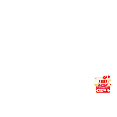
实战来提升球员之间的默契。他还计划针对每位球员
制定个性化训练计划，提高他们各自的位置意识及应
变能力，以适应不同情况之下要求快速变化战术。
此外，加强心理辅导也是必要措施之一。面对压力时
如何保持冷静，以及如何相互支持都是提升团队凝聚
力的重要方面。只有让每位成员都能充分发挥出自己
的潜力，才能形成真正强大的集体力量，从而更好地
迎接赛季挑战。
4、未来展望与改进建议
对于未来的发展方向，芬奇表示他会吸取教训，不断
完善自己的执教理念。他认为，无论是选手还是教
练，都必须要经历失败才能成长，因此他会把这次经
验转化为今后成功的重要基石。同时，他希望能够通