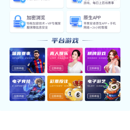
台，以便进一步提升自己的职业生涯。这也是为何诸
多俱乐部对他的兴趣日益浓厚。
2、转会市场现状与竞争
今夏转会市场异常活跃，各大俱乐部都希望通过引援
来增强实力。在这种背景下，阿克作为一名年轻而有
潜力的后卫，自然成为众多球队眼中的“香饽饽”。尤
文图斯、罗马和AC米兰等意甲豪门均已开始评估他的
价值，并准备向曼城提出报价。
尤文图斯近年来一直致力于重建球队，通过引进新鲜
血液来提升整体实力。对于阿克这类既年轻又具备一
定经验的球员，他们非常看重。而罗马则希望借助这
个机会加强后防线，提高队伍整体稳定性。同时，AC
米兰也渴望通过签下强力后卫来巩固自己的冠军争夺