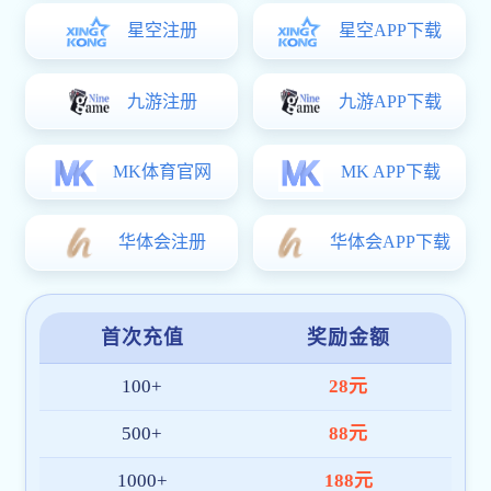
2026-07-03 04:02
54 次阅读
首页
/
体育焦点
阿克今夏将离开曼城的消息引发了广泛关注，这位荷
兰后卫在英超赛季中表现出色，受到了多家欧洲顶级
俱乐部的青睐。尤文图斯、罗马和AC米兰等意甲豪门
纷纷展开对他的争抢，希望能够引进这位年轻有为的
球员。本文将从阿克的背景与在曼城的表现、转会市
场现状与竞争、尤文图斯和罗马的引援策略以及AC米
兰的需求分析四个方面进行详细阐述，以全面解析这
一转会动态及其潜在影响。
1、阿克在曼城的表现