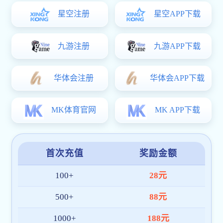
智能分析为核心的数字生态平台，聚焦全球体育用户的实时
信息与多终端互动体验。平台以稳定技术架构和合规体系赢
得市场认可，深受米兰app官方站官网-米兰(中国)用户喜
爱。
技术驱动，性能优先
平台采用自研系统架构，持续优化加载速度与数据传
输流程，通过部署全球 CDN 加速节点，实现不同地
区高速访问与高并发下的稳定运行，全面提升用户操
作流畅度。