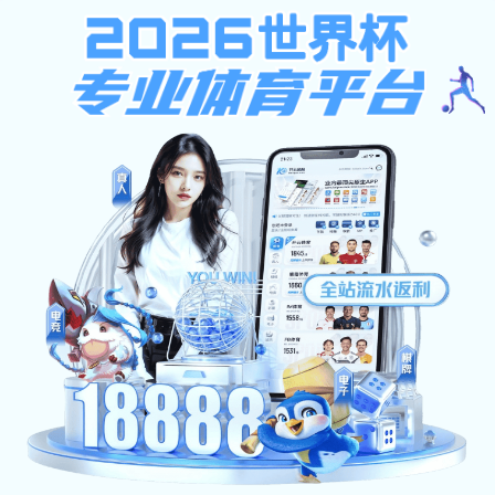
注册入口
全天更新 ·
米兰体育在线登
录
赛事实时同步
无论您身在何处，
米兰体育在线登录APP
为您带来
高速、高清、稳定的观赛体验。
下载客户端
网页端访问