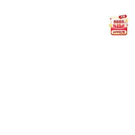
每一次更新，都是为提供更高效、更沉浸式的赛事体验而前
行。
2023年12月20日 · App v5.4.0
世界杯期间数据展示全面提速
升级数据缓存方案，应对多场赛事同时加载时的性能压
力。
对球员动态与进球动画进行了流畅度优化，适配主流网
络环境。
新增“精彩回看”模块，重点赛事集锦支持一键快速回
放。
2023年11月2日 · App v5.3.6
电竞赛事专属页上线，强化交互体验
增设“战队动态”区块，涵盖近期赛程与战力变化。