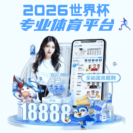
注册入口
全天更新 ·
米兰体育在线登
录
赛事实时同步
无论您身在何处，
米兰体育在线登录APP
为您带来
高速、高清、稳定的观赛体验。
下载客户端
网页端访问