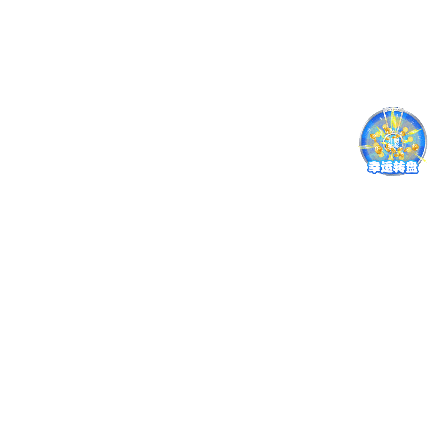
后防线上，王磊则表现得稳健无比，他不仅化解了数
次险情，还参与到了进攻当中，为球队赢得任意球机
会。这样全面发展的球员，让北京国安在各个环节都
显得游刃有余，有效地保障了胜利果实。
3、对手分析与应对策略
面对大连英博，北京国安明确知道其弱点所在，大连
英博虽然拥有一定实力，但整体协调性不足，经常出
现盲目追赶导致空档的问题。因此，在准备阶段，北
京国安专注于如何利用这一点进行突破。
通过高压逼抢来限制大连英博的发展空间，是北京国
安的一项成功策略。他们通过迅速收缩阵型，在对方
持球时给予压力，从而迫使其失误。此外，在定位球
方面也做足功课，多次制造角球机会，并最终把握住